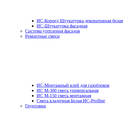
ИС-Короед Штукатурка декоративная белая
ИС-Штукатурка фасадная
Система утепления фасадов
Ремонтные смеси
ИС-Монтажный клей для газоблоков
ИС М-300 смесь универсальная
ИС М-150 смесь монтажная
Смесь кладочная Белая ИС-Profline
Грунтовки